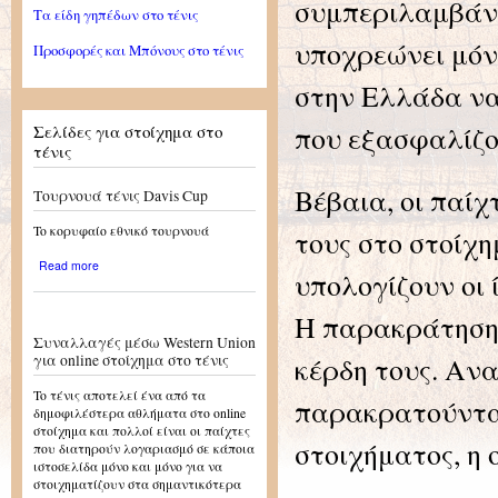
συμπεριλαμβάνετ
Τα είδη γηπέδων στο τένις
υποχρεώνει μόν
Προσφορές και Μπόνους στο τένις
στην Ελλάδα να
που εξασφαλίζο
Σελίδες για στοίχημα στο
τένις
Βέβαια, οι παί
Τουρνουά τένις Davis Cup
To κορυφαίο εθνικό τουρνουά
τους στο στοίχη
about Τουρνουά τένις Davis
Read more
υπολογίζουν οι 
Cup
Η παρακράτηση 
Συναλλαγές μέσω Western Union
κέρδη τους. Ανα
για online στοίχημα στο τένις
To τένις αποτελεί ένα από τα
παρακρατούνται
δημοφιλέστερα αθλήματα στο online
στοίχημα και πολλοί είναι οι παίχτες
στοιχήματος, η 
που διατηρούν λογαριασμό σε κάποια
ιστοσελίδα μόνο και μόνο για να
στοιχηματίζουν στα σημαντικότερα