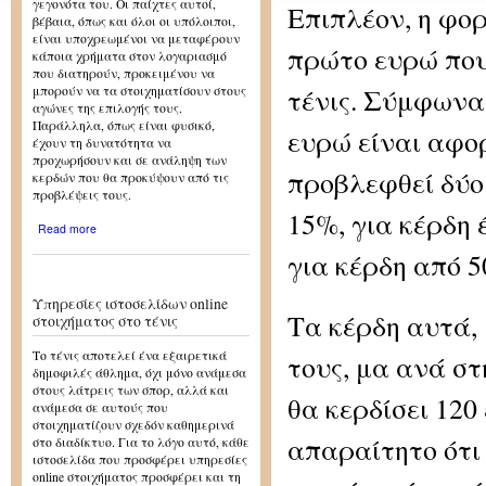
γεγονότα του. Οι παίχτες αυτοί,
Επιπλέον, η φορ
βέβαια, όπως και όλοι οι υπόλοιποι,
είναι υποχρεωμένοι να μεταφέρουν
πρώτο ευρώ που 
κάποια χρήματα στον λογαριασμό
που διατηρούν, προκειμένου να
τένις. Σύμφωνα 
μπορούν να τα στοιχηματίσουν στους
αγώνες της επιλογής τους.
Παράλληλα, όπως είναι φυσικό,
ευρώ είναι αφο
έχουν τη δυνατότητα να
προχωρήσουν και σε ανάληψη των
προβλεφθεί δύο
κερδών που θα προκύψουν από τις
προβλέψεις τους.
15%, για κέρδη 
about Συναλλαγές μέσω
Read more
Western Union για online
για κέρδη από 5
στοίχημα στο τένις
Υπηρεσίες ιστοσελίδων online
Τα κέρδη αυτά,
στοιχήματος στο τένις
Το τένις αποτελεί ένα εξαιρετικά
τους, μα ανά στ
δημοφιλές άθλημα, όχι μόνο ανάμεσα
στους λάτρεις των σπορ, αλλά και
θα κερδίσει 120
ανάμεσα σε αυτούς που
στοιχηματίζουν σχεδόν καθημερινά
απαραίτητο ότι
στο διαδίκτυο. Για το λόγο αυτό, κάθε
ιστοσελίδα που προσφέρει υπηρεσίες
online στοιχήματος προσφέρει και τη